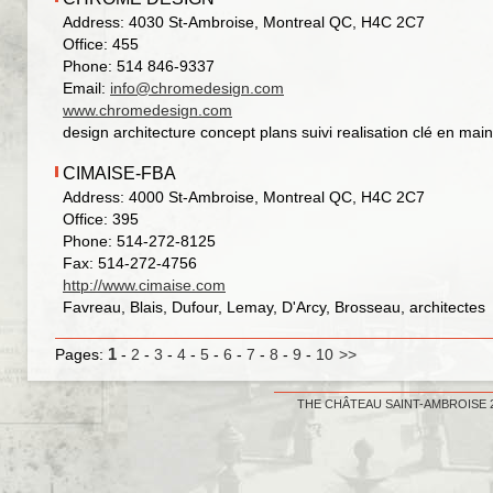
Address: 4030 St-Ambroise, Montreal QC, H4C 2C7
Office: 455
Phone: 514 846-9337
Email:
info@chromedesign.com
www.chromedesign.com
design architecture concept plans suivi realisation clé en main
CIMAISE-FBA
Address: 4000 St-Ambroise, Montreal QC, H4C 2C7
Office: 395
Phone: 514-272-8125
Fax: 514-272-4756
http://www.cimaise.com
Favreau, Blais, Dufour, Lemay, D'Arcy, Brosseau, architectes
1
Pages:
-
2
-
3
-
4
-
5
-
6
-
7
-
8
-
9
-
10
>>
THE CHÂTEAU SAINT-AMBROISE 20