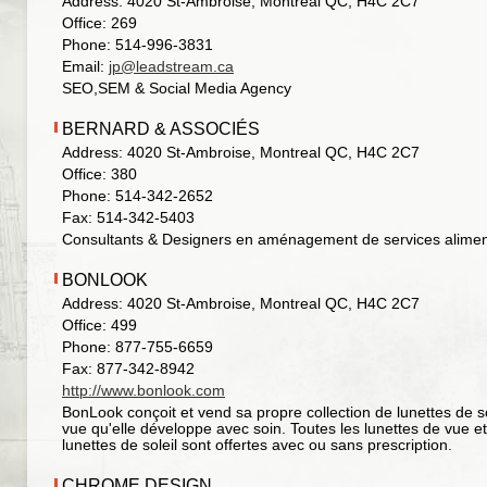
Address: 4020 St-Ambroise, Montreal QC, H4C 2C7
Office: 269
Phone: 514-996-3831
Email:
jp@leadstream.ca
SEO,SEM & Social Media Agency
BERNARD & ASSOCIÉS
Address: 4020 St-Ambroise, Montreal QC, H4C 2C7
Office: 380
Phone: 514-342-2652
Fax: 514-342-5403
Consultants & Designers en aménagement de services alimen
BONLOOK
Address: 4020 St-Ambroise, Montreal QC, H4C 2C7
Office: 499
Phone: 877-755-6659
Fax: 877-342-8942
http://www.bonlook.com
BonLook conçoit et vend sa propre collection de lunettes de so
vue qu'elle développe avec soin. Toutes les lunettes de vue et
lunettes de soleil sont offertes avec ou sans prescription.
CHROME DESIGN