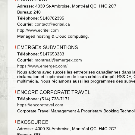
Adresse: 4030 St-Ambroise, Montréal QC, H4C 2C7
Bureau: 240
Téléphone: 5148782395
Courriel:
contact@ecritel.ca
http://www.ecritel.com
Managed hosting & Cloud computing.
EMERGEX SUBVENTIONS
Téléphone: 5147653333
Courriel:
montreal@emergex.com
https://www.emergex.com/
Nous aidons avec succès les entreprises canadiennes dans l
réclamation et l’optimisation de leurs crédits d’impôt RS&DE,
multimédia. Nous réclamons aussi les programmes des subve
ENCORE CORPORATE TRAVEL
Téléphone: (514) 738-7171
https://encoretravel.com
Corporate Travel Management & Proprietary Booking Techno
EXOSOURCE
Adresse: 4000 St-Ambroise, Montréal QC, H4C 2C7
Bureau: 388