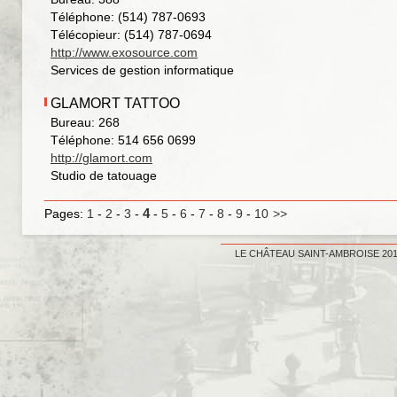
Téléphone: (514) 787-0693
Télécopieur: (514) 787-0694
http://www.exosource.com
Services de gestion informatique
GLAMORT TATTOO
Bureau: 268
Téléphone: 514 656 0699
http://glamort.com
Studio de tatouage
4
Pages:
1
-
2
-
3
-
-
5
-
6
-
7
-
8
-
9
-
10
>>
LE CHÂTEAU SAINT-AMBROISE 201